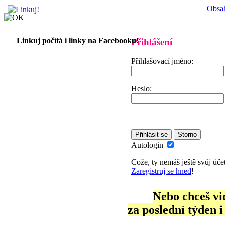
Obsa
Linkuj počítá i linky na Facebooku!
Přihlášení
Přihlašovací jméno:
Heslo:
Autologin
Cože, ty nemáš ještě svůj účet
Zaregistruj se hned
!
Nebo chceš vi
za poslední týden 